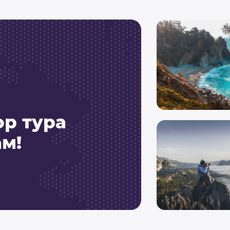
ор тура
м!