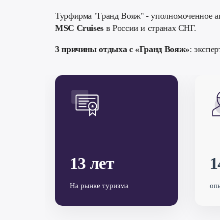
Турфирма "Гранд Вояж" - уполномоченное а
MSC Cruises
в России и странах СНГ.
3 причины отдыха с «Гранд Вояж»
: э
кспер
13 лет
1
На рынке туризма
оп